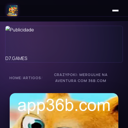
D7.GAMES
CRAZYPOKI: MERGULHE NA
HOME
/
ARTIGOS
/
AVENTURA COM 36B.COM