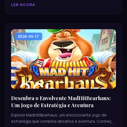
LER AGORA
2026-06-17
Descubra o Envolvente MadHitBearhaus:
Um Jogo de Estratégia e Aventura
Explore MadHitBearhaus, um emocionante jogo de
estratégia que combina desafios e aventura. Conheça