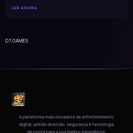
suas regras, mecânicas e contexto atual.
LER AGORA
D7.GAMES
A plataforma mais inovadora de entretenimento
digital, unindo diversão, segurança e tecnologia
de ponta para a sua melhor experiência.