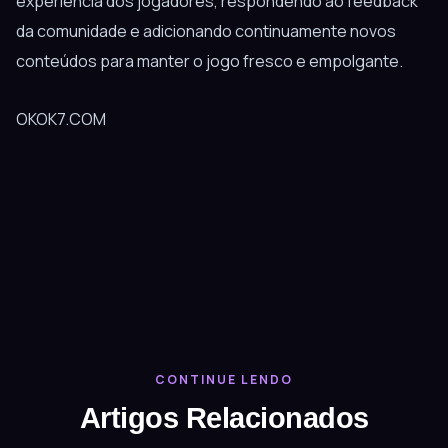
experiência dos jogadores, respondendo ao feedback
da comunidade e adicionando continuamente novos
conteúdos para manter o jogo fresco e empolgante.
OKOK7.COM
CONTINUE LENDO
Artigos Relacionados