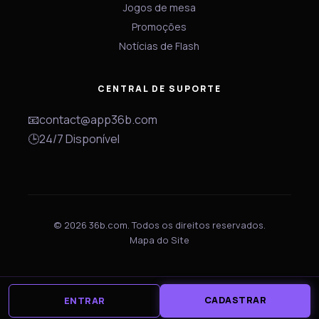
Jogos de mesa
Promoções
Notícias de Flash
CENTRAL DE SUPORTE
📧
contact@app36b.com
🕒
24/7 Disponível
© 2026 36b.com. Todos os direitos reservados.
Mapa do Site
CADASTRAR
ENTRAR