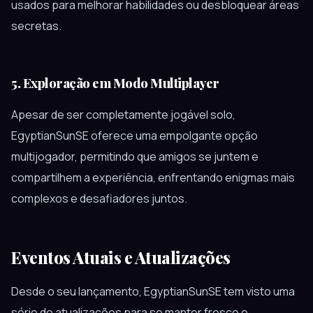
usados para melhorar habilidades ou desbloquear áreas
secretas.
5. Exploração em Modo Multiplayer
Apesar de ser completamente jogável solo,
EgyptianSunSE oferece uma empolgante opção
multijogador, permitindo que amigos se juntem e
compartilhem a experiência, enfrentando enigmas mais
complexos e desafiadores juntos.
Eventos Atuais e Atualizações
Desde o seu lançamento, EgyptianSunSE tem visto uma
série de atualizações para se manter fresco e