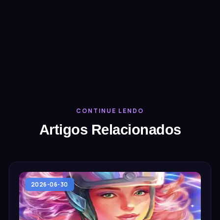
CONTINUE LENDO
Artigos Relacionados
2026-06-30