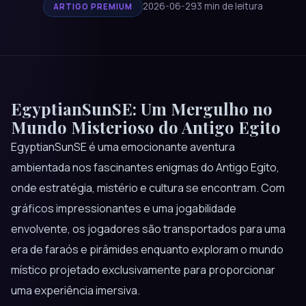
2026-06-29
3 min de leitura
ARTIGO PREMIUM
EgyptianSunSE: Um Mergulho no
Mundo Misterioso do Antigo Egito
EgyptianSunSE é uma emocionante aventura
ambientada nos fascinantes enigmas do Antigo Egito,
onde estratégia, mistério e cultura se encontram. Com
gráficos impressionantes e uma jogabilidade
envolvente, os jogadores são transportados para uma
era de faraós e pirâmides enquanto exploram o mundo
místico projetado exclusivamente para proporcionar
uma experiência imersiva.