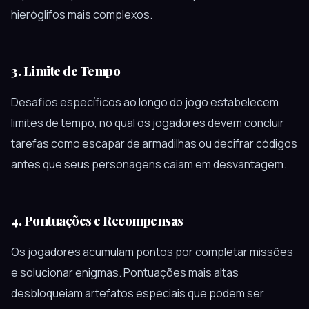
hieróglifos mais complexos.
3. Limite de Tempo
Desafios específicos ao longo do jogo estabelecem
limites de tempo, no qual os jogadores devem concluir
tarefas como escapar de armadilhas ou decifrar códigos
antes que seus personagens caiam em desvantagem.
4. Pontuações e Recompensas
Os jogadores acumulam pontos por completar missões
e solucionar enigmas. Pontuações mais altas
desbloqueiam artefatos especiais que podem ser