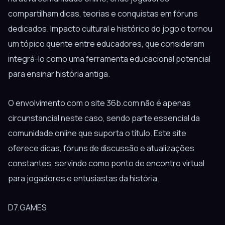
compartilham dicas, teorias e conquistas em fóruns
dedicados. Impacto cultural e histórico do jogo o tornou
um tópico quente entre educadores, que consideram
integrá-lo como uma ferramenta educacional potencial
para ensinar história antiga.
O envolvimento com o site 36b.com não é apenas
circunstancial neste caso, sendo parte essencial da
comunidade online que suporta o título. Este site
oferece dicas, fóruns de discussão e atualizações
constantes, servindo como ponto de encontro virtual
para jogadores e entusiastas da história.
D7.GAMES