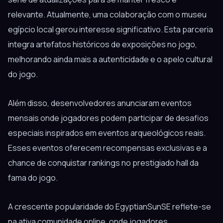
relevante. Atualmente, uma colaboração com o museu
egípcio local gerou interesse significativo. Esta parceria
integra artefatos históricos de exposições no jogo,
melhorando ainda mais a autenticidade e o apelo cultural
do jogo.
Além disso, desenvolvedores anunciaram eventos
mensais onde jogadores podem participar de desafios
especiais inspirados em eventos arqueológicos reais.
Esses eventos oferecem recompensas exclusivas e a
chance de conquistar rankings no prestigiado hall da
fama do jogo.
A crescente popularidade do EgyptianSunSE reflete-se
na ativa comunidade online, onde jogadores