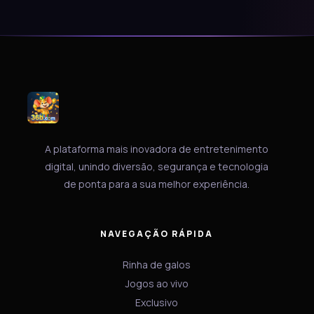
A plataforma mais inovadora de entretenimento
digital, unindo diversão, segurança e tecnologia
de ponta para a sua melhor experiência.
NAVEGAÇÃO RÁPIDA
Rinha de galos
Jogos ao vivo
Exclusivo