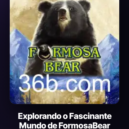
Explorando o Fascinante
Mundo de FormosaBear