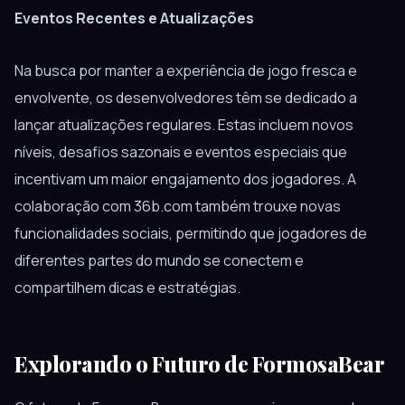
Eventos Recentes e Atualizações
Na busca por manter a experiência de jogo fresca e
envolvente, os desenvolvedores têm se dedicado a
lançar atualizações regulares. Estas incluem novos
níveis, desafios sazonais e eventos especiais que
incentivam um maior engajamento dos jogadores. A
colaboração com 36b.com também trouxe novas
funcionalidades sociais, permitindo que jogadores de
diferentes partes do mundo se conectem e
compartilhem dicas e estratégias.
Explorando o Futuro de FormosaBear