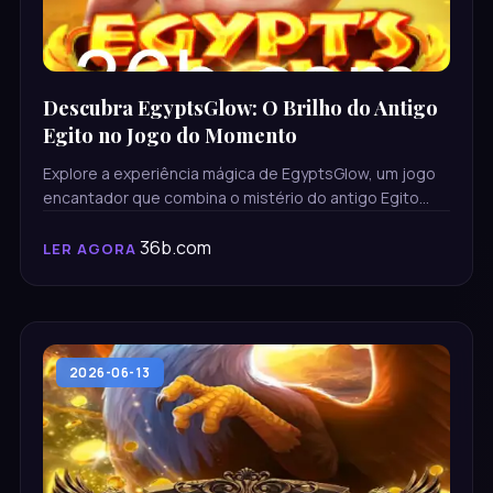
Descubra EgyptsGlow: O Brilho do Antigo
Egito no Jogo do Momento
Explore a experiência mágica de EgyptsGlow, um jogo
encantador que combina o mistério do antigo Egito
com a diversão moderna.
36b.com
LER AGORA
2026-06-13