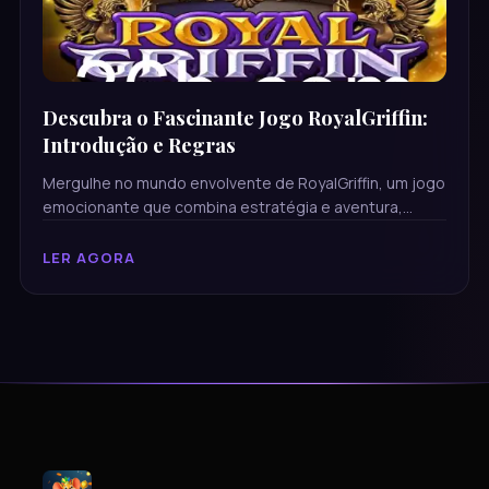
Descubra o Fascinante Jogo RoyalGriffin:
Introdução e Regras
Mergulhe no mundo envolvente de RoyalGriffin, um jogo
emocionante que combina estratégia e aventura,
acessível em 36b.com. Descubra a narrativa, as
dinâmicas de jogo e as diretrizes essenciais para
LER AGORA
dominar este universo.