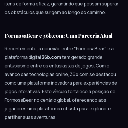
itens de forma eficaz, garantindo que possam superar
os obstáculos que surgem ao longo do caminho.
FormosaBear e 36b.com: Uma Parceria Atual
Recentemente, a conexão entre "FormosaBear" e a
plataforma digital
36b.com
tem gerado grande
entusiasmo entre os entusiastas de jogos. Com o
avanço das tecnologias online, 36b.com se destacou
como uma plataforma inovadora para experiências de
jogos interativas. Este vínculo fortalece a posição de
FormosaBear no cenário global, oferecendo aos
jogadores uma plataforma robusta para explorar e
partilhar suas aventuras.