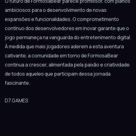
O futuro de FormosaBear parece promissor, com planos
ambiciosos para o desenvolvimento de novas
expansões e funcionalidades. O comprometimento
contínuo dos desenvolvedores em inovar garante que o
jogo permaneça na vanguarda do entretenimento digital.
À medida que mais jogadores aderem a esta aventura
cativante, a comunidade em torno de FormosaBear
continua a crescer, alimentada pela paixão e criatividade
de todos aqueles que participam dessa jornada
fascinante.
D7.GAMES