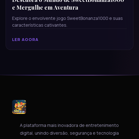
e Mergulhe em Aventura
Explore o envolvente jogo SweetBonanza1000 e suas
características cativantes.
LER AGORA
A plataforma mais inovadora de entretenimento
digital, unindo diversão, segurança e tecnologia