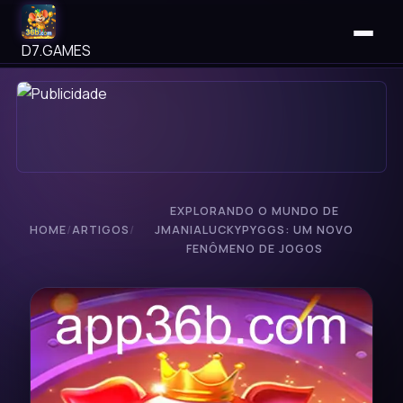
D7.GAMES
EXPLORANDO O MUNDO DE
HOME
/
ARTIGOS
/
JMANIALUCKYPYGGS: UM NOVO
FENÔMENO DE JOGOS