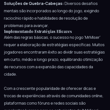
Soluções de Quebra-Cabeças:
Diversos desafios
mentais são incorporados ao longo do jogo, exigindo
raciocínio rápido e habilidades de resolução de
problemas para avançar.
Implementando Estratégias Eficazes
Além das regras básicas, o sucesso no jogo 'MrMiser'
requer a elaboração de estratégias específicas. Muitos
jogadores encontraram êxito ao dividir suas estratégias
em curto, médio e longo prazo, equilibrando otimização
de recursos com a expansão das capacidades da
cidade.
Com a crescente popularidade de oferecer dicas e
trocas de experiências através de comunidades online,
plataformas como fóruns e redes sociais são