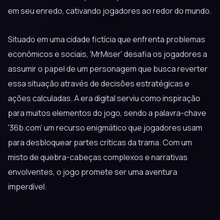
em seu enredo, cativando jogadores ao redor do mundo.
Situado em uma cidade fictícia que enfrenta problemas
econômicos e sociais, 'MrMiser' desafia os jogadores a
assumir o papel de um personagem que busca reverter
essa situação através de decisões estratégicas e
ações calculadas. A era digital serviu como inspiração
para muitos elementos do jogo, sendo a palavra-chave
'36b.com' um recurso enigmático que jogadores usam
para desbloquear partes críticas da trama. Com um
misto de quebra-cabeças complexos e narrativas
envolventes, o jogo promete ser uma aventura
imperdível.