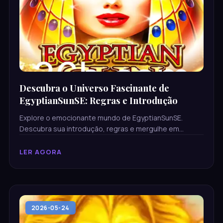
Descubra o Universo Fascinante de
EgyptianSunSE: Regras e Introdução
Explore o emocionante mundo de EgyptianSunSE.
Descubra sua introdução, regras e mergulhe em
eventos atuais que inspiram este intrigante jogo.
LER AGORA
2026-05-24