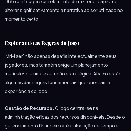
'36b.com' sugere um elemento de mistério, capaz de
alterar significativamente a narrativa ao ser utilizado no
momento certo.
Explorando as Regras do Jogo
'MrMiser' não apenas desafia intelectualmente seus
jogadores, mas também exige um planejamento
meticuloso e uma execução estratégica. Abaixo estão
algumas das regras fundamentais que orientam a
experiência de jogo:
Gestão de Recursos:
O jogo centra-se na
administração eficaz dos recursos disponíveis. Desde o
gerenciamento financeiro até a alocação de tempo e