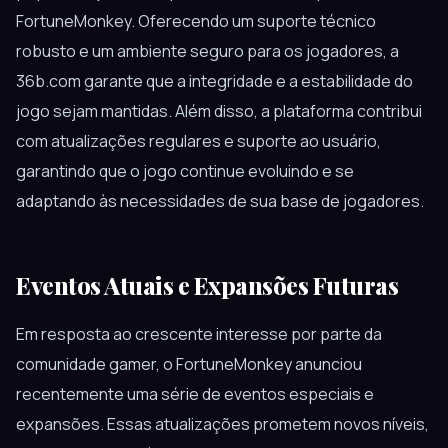
FortuneMonkey. Oferecendo um suporte técnico
robusto e um ambiente seguro para os jogadores, a
36b.com garante que a integridade e a estabilidade do
jogo sejam mantidas. Além disso, a plataforma contribui
com atualizações regulares e suporte ao usuário,
garantindo que o jogo continue evoluindo e se
adaptando às necessidades de sua base de jogadores.
Eventos Atuais e Expansões Futuras
Em resposta ao crescente interesse por parte da
comunidade gamer, o FortuneMonkey anunciou
recentemente uma série de eventos especiais e
expansões. Essas atualizações prometem novos níveis,