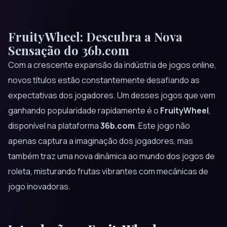
FruityWheel: Descubra a Nova
Sensação do 36b.com
Com a crescente expansão da indústria de jogos online,
novos títulos estão constantemente desafiando as
expectativas dos jogadores. Um desses jogos que vem
ganhando popularidade rapidamente é o
FruityWheel
,
disponível na plataforma
36b.com
. Este jogo não
apenas captura a imaginação dos jogadores, mas
também traz uma nova dinâmica ao mundo dos jogos de
roleta, misturando frutas vibrantes com mecânicas de
jogo inovadoras.