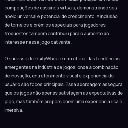
competições de cassinos virtuais, demonstrando seu
apelo universal e potencial de crescimento. A inclusão
de torneios e prêmios especiais para jogadores
frequentes também contribuiu para o aumento do
interesse nesse jogo cativante.
O sucesso do FruityWheel é um reflexo das tendências
emergentes na indústria de jogos, onde a combinação
de inovação, entretenimento visual e experiência do
usuário são focos principais. Essa abordagem assegura
que os jogos não apenas satisfaçam as expectativas de
jogo, mas também proporcionem uma experiência rica e
imersiva.