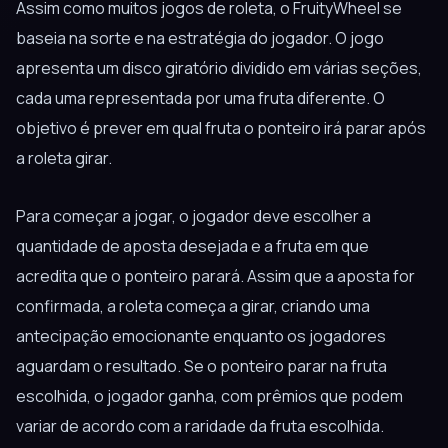
Assim como muitos jogos de roleta, o FruityWheel se
baseia na sorte e na estratégia do jogador. O jogo
apresenta um disco giratório dividido em várias seções,
cada uma representada por uma fruta diferente. O
objetivo é prever em qual fruta o ponteiro irá parar após
a roleta girar.
Para começar a jogar, o jogador deve escolher a
quantidade de aposta desejada e a fruta em que
acredita que o ponteiro parará. Assim que a aposta for
confirmada, a roleta começa a girar, criando uma
antecipação emocionante enquanto os jogadores
aguardam o resultado. Se o ponteiro parar na fruta
escolhida, o jogador ganha, com prêmios que podem
variar de acordo com a raridade da fruta escolhida.