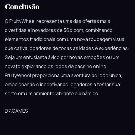
Conclusão
O FruityWheel representa uma das ofertas mais
divertidas e inovadoras de
36b.com
, combinando
elementos tradicionais com uma nova roupagem visual
que cativa jogadores de todas as idades e experiências.
Seja um entusiasta ávido por novas emoções ou um
novato explorando os jogos de cassino online,
FruityWheel proporciona uma aventura de jogo única,
emocionando e incentivando jogadores a testar sua
sorte em um ambiente vibrante e dinâmico.
D7.GAMES